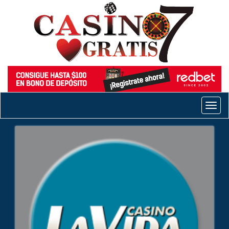
Toggl
navig