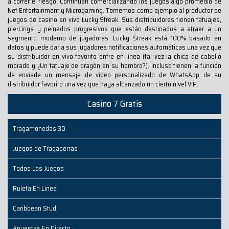
a correr el riesgo. Continúan comercializando los juegos algo promedio de
Net Entertainment y Microgaming. Tomemos como ejemplo al productor de
juegos de casino en vivo Lucky Streak. Sus distribuidores tienen tatuajes,
piercings y peinados progresivos que están destinados a atraer a un
segmento moderno de jugadores. Lucky Streak está 100% basado en
datos y puede dar a sus jugadores notificaciones automáticas una vez que
su distribuidor en vivo favorito entre en línea (tal vez la chica de cabello
morado y ¿Un tatuaje de dragón en su hombro?). Incluso tienen la función
de enviarle un mensaje de video personalizado de WhatsApp de su
distribuidor favorito una vez que haya alcanzado un cierto nivel VIP.
Casino 7 Gratis
Tragamonedas 3D
Juegos de Tragaperras
Todos Los Juegos
Ruleta En Linea
Caribbean Stud
Apuestas En Directo