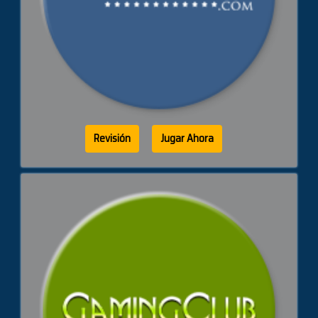
Revisión
Jugar Ahora