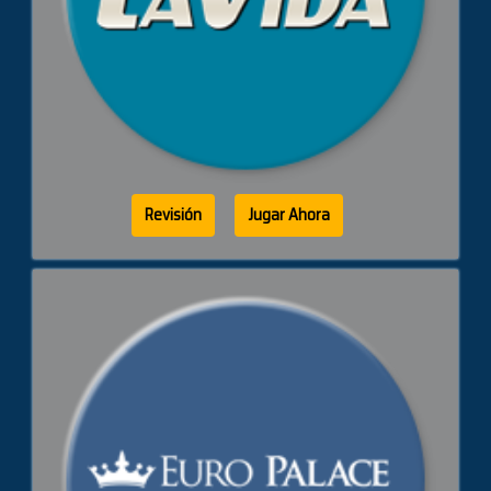
Revisión
Jugar Ahora